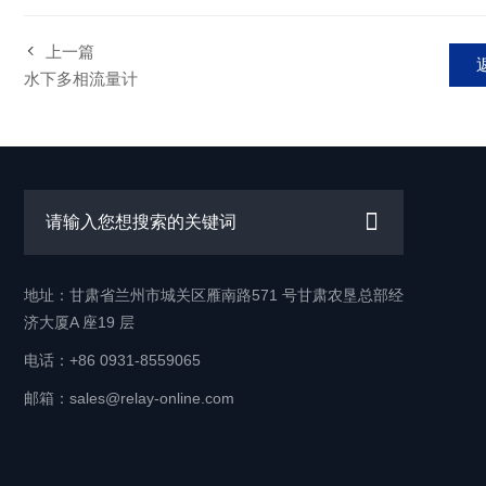
上一篇
水下多相流量计
地址：甘肃省兰州市城关区雁南路571 号甘肃农垦总部经
济大厦A 座19 层
电话：+86 0931-8559065
邮箱：
sales@relay-online.com