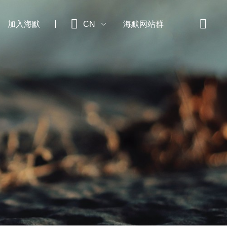


加入海默
CN
海默网站群