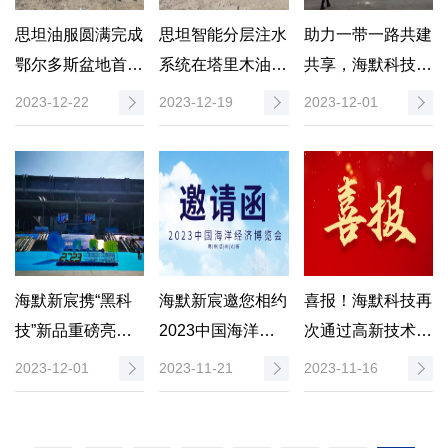
思坦油服圆满完成
思坦智能分层注水
助力一带一路共建
鄂尔多斯盆地首口
系统在塔里木油田
共享，海默科技精
二氧化碳泡沫压裂
5010.8米深井顺利
彩亮相中亚四大行
2023-12-22
2023-12-19
2023-12-01
水平井量子点产液
运行
业展
剖面测试
海默新宸携“黑科
海默新宸邀您相约
喜报！海默科技再
技”新品重磅亮相
2023中国海洋经
次通过高新技术企
2023中国海洋经
济博览会
业认定
2023-12-01
2023-11-21
2023-11-16
济博览会