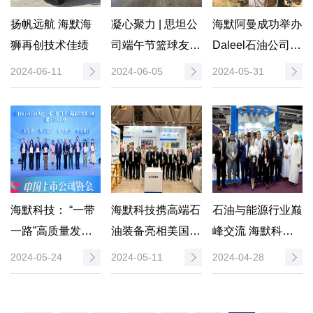
扬帆远航 海默海
凝心聚力 | 思坦公
海默阿曼成功举办
狮再创技术佳绩
司端午节篮球友谊
Daleel石油公司技
赛圆满落幕
术培训
2024-06-11
2024-06-05
2024-05-31
海默科技： “一带
海默科技携高端石
石油与能源行业巅
一路”高质量发展
油装备亮相美国
峰交流 海默科技
标杆企业，荣获十
OTC 2024
2024阿曼石油展
2024-05-24
2024-05-11
2024-04-28
年百佳实践案例殊
圆满收官
荣